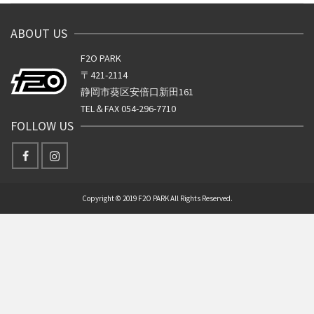
ABOUT US
F2O PARK
〒421-2114
静岡市葵区安倍口新田161
TEL＆FAX 054-296-7710
FOLLOW US
Copyright © 2019 F2O PARK All Rights Reserved.