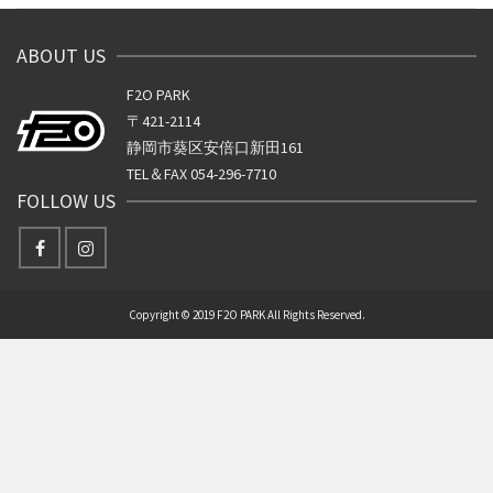
ABOUT US
F2O PARK
〒421-2114
静岡市葵区安倍口新田161
TEL＆FAX 054-296-7710
FOLLOW US
Copyright © 2019 F2O PARK All Rights Reserved.